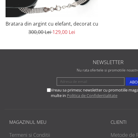
Bratara din argint cu elefant, decorat cu pietre Zi
300,00 Lei
129,00 Lei
NEWSLETTER
Nu rata ofertele si promotiile noastr
Vreau sa primesc newsletter cu promotiile magaz
multe in
Politica de Confidentialitate
MAGAZINUL MEU
CLIENTI
Termeni si Conditii
Metode de P