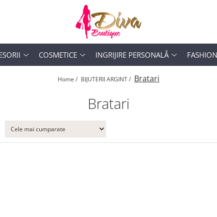
ESORII
COSMETICE
INGRIJIRE PERSONALẲ
FASHIO
Bratari
Home /
BIJUTERII ARGINT /
Bratari