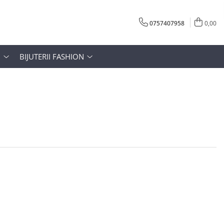
0757407958
0,00
N
BIJUTERII FASHION