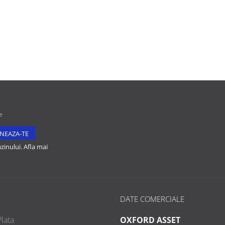
rconia Swarovski
e
inului. Afla mai
DATE COMERCIALE
lata
OXFORD ASSET