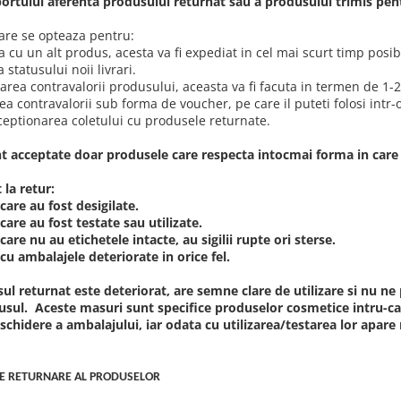
ortului aferenta produsului returnat sau a produsului trimis pentr
care se opteaza pentru:
 cu un alt produs, acesta va fi expediat in cel mai scurt timp posib
statusului noii livrari.
a contravalorii produsului, aceasta va fi facuta in termen de 1-2 
 contravalorii sub forma de voucher, pe care il puteti folosi intr
eceptionarea coletului cu produsele returnate.
t acceptate doar produsele care respecta intocmai forma in care ele
 la retur:
are au fost desigilate.
are au fost testate sau utilizate.
re nu au etichetele intacte, au sigilii rupte ori sterse.
u ambalajele deteriorate in orice fel.
ul returnat este deteriorat, are semne clare de utilizare si nu ne
usul. Aceste masuri sunt specifice produselor cosmetice intru-cat
chidere a ambalajului, iar odata cu utilizarea/testarea lor apare r
E RETURNARE AL PRODUSELOR