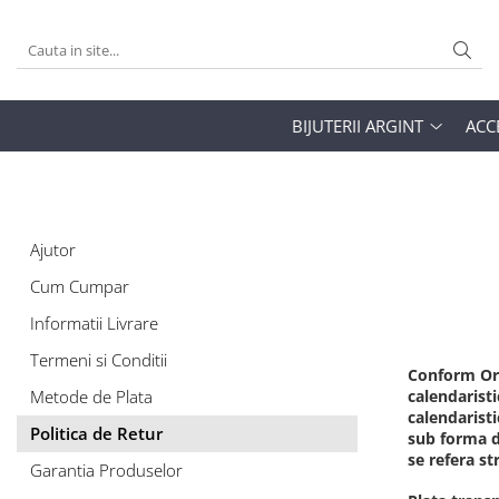
BIJUTERII ARGINT
ACCESORII
COSMETICE
INGRIJIRE PERSONALẲ
FASHION
BIJUTERII FASHION
Inele
Genti
Ochi
Fatẳ
Ciorapi
Coliere
BIJUTERII ARGINT
ACC
Bratari
Portofele
Sprâncene
Instrumente si accesorii
Cercei
Coliere
Portfarduri
Buze
Bratari de mana
Seturi
Curele
Față
Bratari de glezna
Accesorii păr
Unghii
Inele
Ajutor
Instrumente si accesorii
Lanturi de corp
Cum Cumpar
Seturi
Informatii Livrare
Termeni si Conditii
Conform Ord
Metode de Plata
calendaristi
calendaristi
Politica de Retur
sub forma d
se refera st
Garantia Produselor