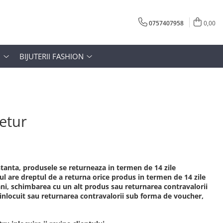
0757407958
0,00
N
BIJUTERII FASHION
Retur
stanta, produsele se returneaza in termen de 14 zile
tul are dreptul de a returna orice produs in termen de 14 zile
bani, schimbarea cu un alt produs sau returnarea contravalorii
 inlocuit sau returnarea contravalorii sub forma de voucher,