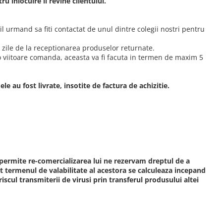
u inlocuire ii revine clientului.
il urmand sa fiti contactat de unul dintre colegii nostri pentru
zile de la receptionarea produselor returnate.
-o viitoare comanda, aceasta va fi facuta in termen de maxim 5
 au fost livrate, insotite de factura de achizitie.
 permite re-comercializarea lui ne rezervam dreptul de a
 termenul de valabilitate al acestora se calculeaza incepand
iscul transmiterii de virusi prin transferul produsului altei