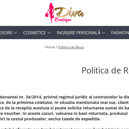
ESORII
COSMETICE
INGRIJIRE PERSONALẲ
FASHIO
Home /
Politica de Retur
Politica de 
onantei nr. 34/2014, privind regimul juridic al contractelor la di
ce, de la primirea coletului. In situatia mentionata mai sus, clien
ce de la receptia acestuia si poate solicita returnarea sumei de 
e voucher. In aceste cazuri, valoarea in bani returnata, produsul
rict la costul produselor, exclus taxele de expeditie.