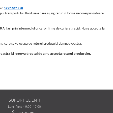
nic
0
757.407.958
mpul transportului. Produsele care ajung retur in forma necorespunzatoare
 A, Iasi
prin intermediul oricaror firme de curierat rapid. Nu se accepta la
enti care se va ocupa de returul produsului dumneavoastra.
astra isi rezerva dreptul de a nu accepta returul produselor.
SUPORT CLIENTI
Luni - Vineri 9:00- 17:00