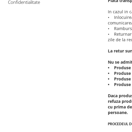
Plata transp
Confidentialitate
In cazul in 
• Inlocuirea
comunicarea 
• Rambursare
• Returnarea
zile de la r
La retur sun
Nu se admit
• Produse c
• Produse c
• Produse ca
• Produse c
Daca produs
refuza prod
cu prima des
persoane.
PROCEDEUL D