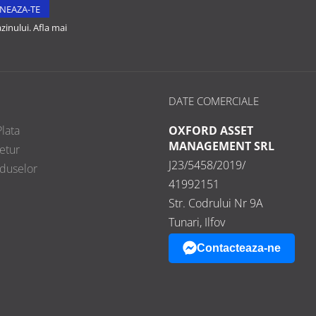
inului. Afla mai
DATE COMERCIALE
lata
OXFORD ASSET
MANAGEMENT SRL
etur
J23/5458/2019/
oduselor
41992151
Str. Codrului Nr 9A
Tunari, Ilfov
Contacteaza-ne