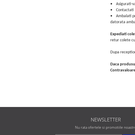
• Asigurati-va
• Contactati s
• Ambalati pro
datorata ambal
Expediati col
retur colete c
Dupa reception
Daca produsul
Contravaloarea
NEWSLETTER
Nu rata ofertele si promotiile noastr