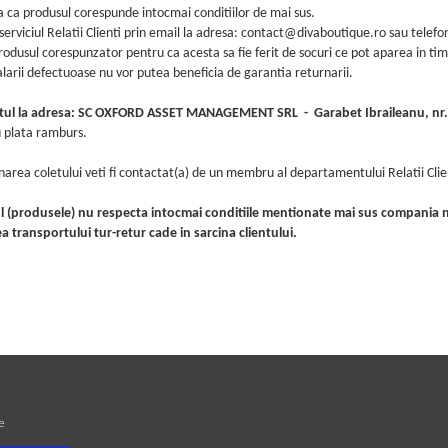
 ca produsul corespunde intocmai conditiilor de mai sus.
erviciul Relatii Clienti prin email la adresa: contact@divaboutique.ro sau telefo
dusul corespunzator pentru ca acesta sa fie ferit de socuri ce pot aparea in ti
arii defectuoase nu vor putea beneficia de garantia returnarii.
etul la adresa: SC OXFORD ASSET MANAGEMENT SRL - Garabet Ibraileanu, nr.8
u plata ramburs.
area coletului veti fi contactat(a) de un membru al departamentului Relatii Cli
 (produsele) nu respecta intocmai conditiile mentionate mai sus compania no
 transportului tur-retur cade in sarcina clientului.
e