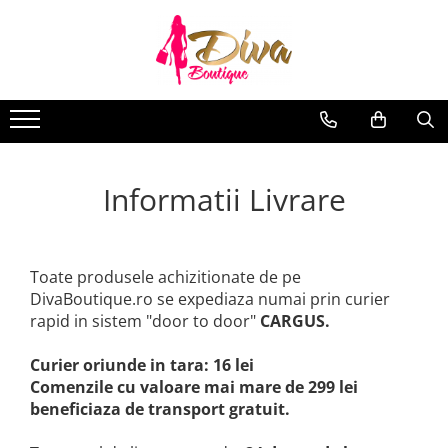
BIJUTERII ARGINT
ACCESORII
COSMETICE
INGRIJIRE PERSONALẲ
FASHION
BIJUTERII FASHION
Inele
Genti
Ochi
Fatẳ
Ciorapi
Coliere
Bratari
Portofele
Sprâncene
Instrumente si accesorii
Cercei
Coliere
Portfarduri
Buze
Bratari de mana
Informatii Livrare
Seturi
Curele
Față
Bratari de glezna
Accesorii păr
Unghii
Inele
Instrumente si accesorii
Lanturi de corp
Toate produsele achizitionate de pe
Seturi
DivaBoutique.ro se expediaza numai prin curier
rapid in sistem "door to door"
CARGUS.
Curier oriunde in tara: 16 lei
Comenzile cu valoare mai mare de 299 lei
beneficiaza de transport gratuit.