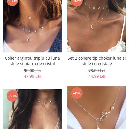
-47%
-42%
Colier argintiu triplu cu luna
Set 2 coliere tip choker luna si
stele si piatra de cristal
stele cu cristale
90,00 Lei
78,00 Lei
47,99 Lei
44,99 Lei
-41%
-50%