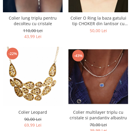
Colier lung triplu pentru
Colier O Ring la baza gatului
decolteu cu cristale
tip CHOKER din lantisor cu
inel metalic
110,00 Lei
50,00 Lei
43,99 Lei
-22%
-43%
Colier Leopard
Colier multilayer triplu cu
cristale si pandantiv albastru
90,00 Lei
70,00 Lei
69,99 Lei
39,99 Lei