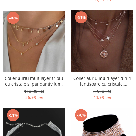
-51%
-48%
Colier auriu multilayer triplu
Colier auriu multilayer din 4
cu cristale si pandantiv luna
lantisoare cu cristale,
si stea
pandantiv perle si stele
110,00 Lei
89,00 Lei
56,99 Lei
43,99 Lei
-51%
-70%