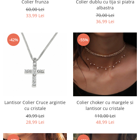
Colier frunza
Colier dublu cu tija si piatra
albastra
60,00 Lei
70,00 Lei
33,99 Lei
36,99 Lei
-42%
-55%
Lantisor Colier Cruce argintie
Colier choker cu margele si
cu cristale
lantisor cu cristale
49,99 Lei
110,00 Lei
28,99 Lei
48,99 Lei