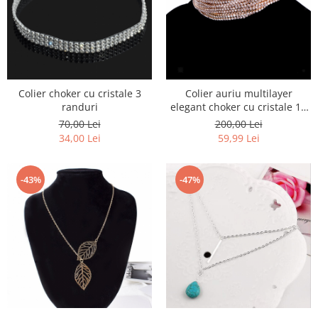
Colier choker cu cristale 3
Colier auriu multilayer
randuri
elegant choker cu cristale 19
randuri
70,00 Lei
200,00 Lei
34,00 Lei
59,99 Lei
-43%
-47%