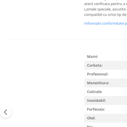
atent verificata pentru a 
Lamele speciale, ascutite s
compatibil cu orice tip de
Informatii conformitate 
Maini:
Curbata:
Profesional:
Manechiura:
Cuticule:
Inoxidabil:
Forfecuta:
Otel:
Nu: