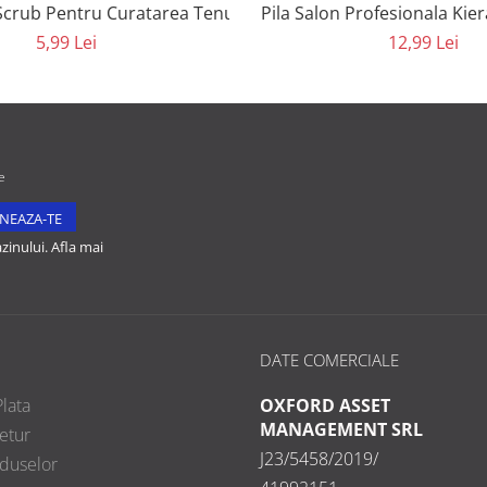
tics
Scrub Pentru Curatarea Tenului Kiera Beauty
Pila Salon Profesionala Kie
5,99 Lei
12,99 Lei
e
inului. Afla mai
DATE COMERCIALE
lata
OXFORD ASSET
MANAGEMENT SRL
etur
J23/5458/2019/
oduselor