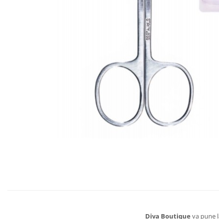
Diva Boutique
va pune la