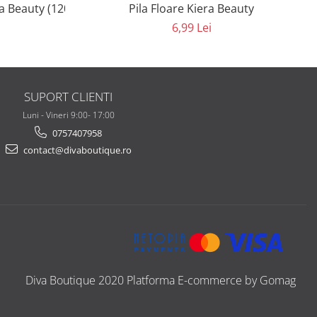
ra Beauty (120/180) K4D
Pila Floare Kiera Beauty
6,99 Lei
SUPORT CLIENTI
Luni - Vineri 9:00- 17:00
0757407958
contact@divaboutique.ro
Diva Boutique 2020
Platforma E-commerce by Gomag