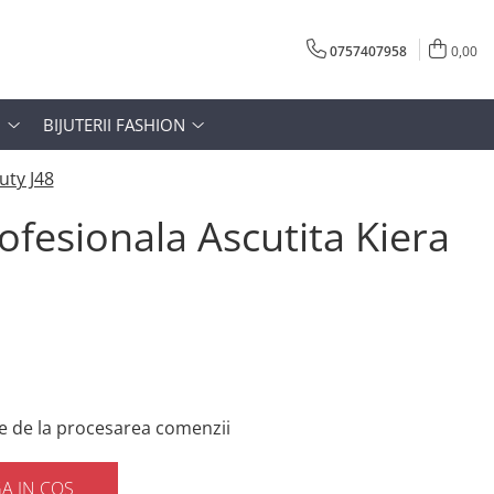
0757407958
0,00
N
BIJUTERII FASHION
uty J48
ofesionala Ascutita Kiera
e de la procesarea comenzii
A IN COS