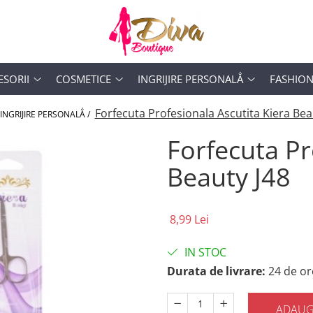
ESORII
COSMETICE
INGRIJIRE PERSONALẲ
FASHIO
Forfecuta Profesionala Ascutita Kiera Bea
INGRIJIRE PERSONALẲ /
Forfecuta Pr
Beauty J48
8,99 Lei
IN STOC
Durata de livrare:
24 de or
ADAUG