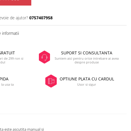
evoie de ajutor?
0757407958
 informatii
GRATUIT
SUPORT SI CONSULTANTA
i de 299 ron si
Suntem aici pentru orice intrebare ai avea
rdul
despre produse
PIDA
OPTIUNE PLATA CU CARDUL
 la usa ta
Usor si sigur
uta este ascutita manual si