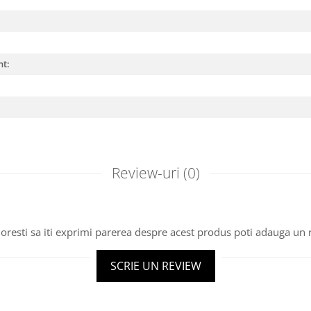
nt:
Review-uri
(0)
oresti sa iti exprimi parerea despre acest produs poti adauga un 
SCRIE UN REVIEW