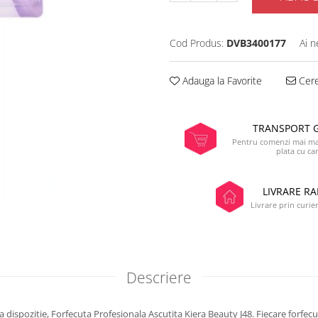
Cod Produs:
DVB3400177
Ai n
Adauga la Favorite
Cere
TRANSPORT 
Pentru comenzi mai mar
plata cu ca
LIVRARE RA
Livrare prin curier
Descriere
 dispozitie, Forfecuta Profesionala Ascutita Kiera Beauty J48. Fiecare forfec