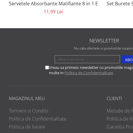
Servetele Absorbante Matifiante 8 in 1 Eveline Cosme
Set Burete 
11,99 Lei
NEWSLETTER
Nu rata ofertele si promotiile noastr
Vreau sa primesc newsletter cu promotiile magaz
multe in
Politica de Confidentialitate
MAGAZINUL MEU
CLIENTI
Termeni si Conditii
Metode de P
Politica de Confidentialitate
Politica de R
Politica de livrare
Garantia Pr