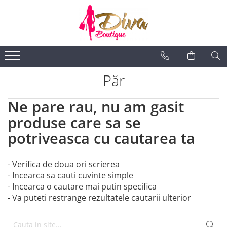
BIJUTERII ARGINT
ACCESORII
COSMETICE
INGRIJIRE PERSONALẲ
FASHION
BIJUTERII FASHION
Inele
Genti
Ochi
Fatẳ
Ciorapi
Coliere
Bratari
Portofele
Sprâncene
Instrumente si accesorii
Cercei
Păr
Coliere
Portfarduri
Buze
Bratari de mana
Seturi
Curele
Față
Bratari de glezna
Ne pare rau, nu am gasit
Accesorii păr
Unghii
Inele
produse care sa se
Instrumente si accesorii
Lanturi de corp
potriveasca cu cautarea ta
Seturi
- Verifica de doua ori scrierea
- Incearca sa cauti cuvinte simple
- Incearca o cautare mai putin specifica
- Va puteti restrange rezultatele cautarii ulterior