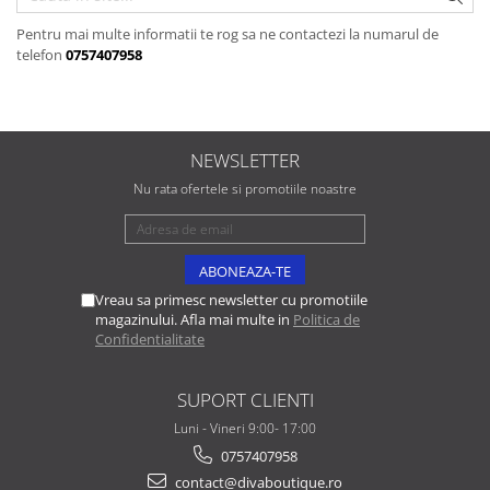
Pentru mai multe informatii te rog sa ne contactezi la numarul de
telefon
0757407958
NEWSLETTER
Nu rata ofertele si promotiile noastre
Vreau sa primesc newsletter cu promotiile
magazinului. Afla mai multe in
Politica de
Confidentialitate
SUPORT CLIENTI
Luni - Vineri 9:00- 17:00
0757407958
contact@divaboutique.ro