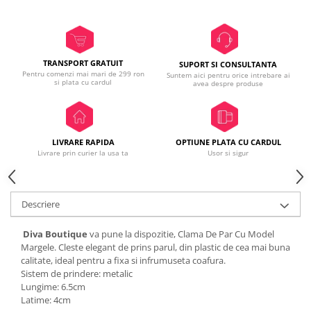
TRANSPORT GRATUIT
SUPORT SI CONSULTANTA
Pentru comenzi mai mari de 299 ron
Suntem aici pentru orice intrebare ai
si plata cu cardul
avea despre produse
LIVRARE RAPIDA
OPTIUNE PLATA CU CARDUL
Livrare prin curier la usa ta
Usor si sigur
Descriere
Diva Boutique
va pune la dispozitie, Clama De Par Cu Model
Margele. Cleste elegant de prins parul, din plastic de cea mai buna
calitate, ideal pentru a fixa si infrumuseta coafura.
Sistem de prindere: metalic
Lungime: 6.5cm
Latime: 4cm