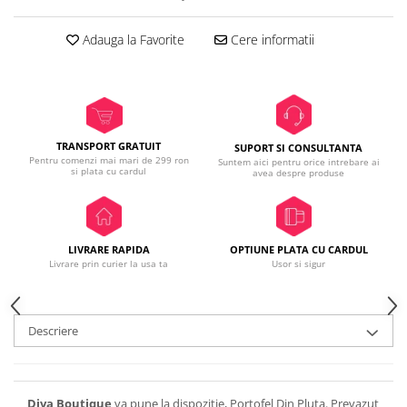
Adauga la Favorite
Cere informatii
TRANSPORT GRATUIT
SUPORT SI CONSULTANTA
Pentru comenzi mai mari de 299 ron
Suntem aici pentru orice intrebare ai
si plata cu cardul
avea despre produse
LIVRARE RAPIDA
OPTIUNE PLATA CU CARDUL
Livrare prin curier la usa ta
Usor si sigur
Descriere
Diva Boutique
va pune la dispozitie, Portofel Din Pluta. Prevazut