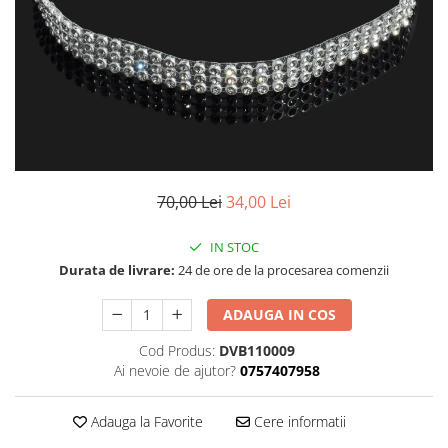
70,00 Lei
34,00 Lei
IN STOC
Durata de livrare:
24 de ore de la procesarea comenzii
ADAUGA IN COS
Cod Produs:
DVB110009
Ai nevoie de ajutor?
0757407958
Adauga la Favorite
Cere informatii