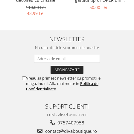
decolteu cu cristale
gatului tip CHOKER din
lantisor cu inel metalic
110,00 Lei
50,00 Lei
43,99 Lei
NEWSLETTER
Nu rata ofertele si promotiile noastre
Vreau sa primesc newsletter cu promotiile
magazinului. Afla mai multe in
Politica de
Confidentialitate
SUPORT CLIENTI
Luni - Vineri 9:00- 17:00
0757407958
contact@divaboutique.ro