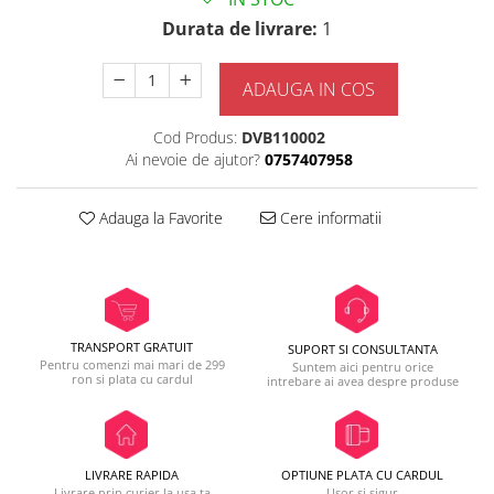
Durata de livrare:
1
ADAUGA IN COS
Cod Produs:
DVB110002
Ai nevoie de ajutor?
0757407958
Adauga la Favorite
Cere informatii
TRANSPORT GRATUIT
SUPORT SI CONSULTANTA
Pentru comenzi mai mari de 299
Suntem aici pentru orice
ron si plata cu cardul
intrebare ai avea despre produse
LIVRARE RAPIDA
OPTIUNE PLATA CU CARDUL
Livrare prin curier la usa ta
Usor si sigur