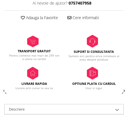
Ai nevoie de ajutor?
0757407958
Adauga la Favorite
Cere informatii
TRANSPORT GRATUIT
SUPORT SI CONSULTANTA
Pentru comenzi mai mari de 299 ron
Suntem aici pentru orice intrebare ai
si plata cu cardul
avea despre produse
LIVRARE RAPIDA
OPTIUNE PLATA CU CARDUL
Livrare prin curier la usa ta
Usor si sigur
Descriere