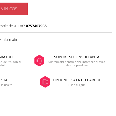
A IN COS
evoie de ajutor?
0757407958
 informatii
GRATUIT
SUPORT SI CONSULTANTA
i de 299 ron si
Suntem aici pentru orice intrebare ai avea
rdul
despre produse
PIDA
OPTIUNE PLATA CU CARDUL
 la usa ta
Usor si sigur