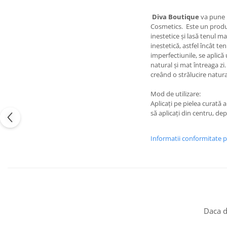
Diva Boutique
va pune l
Cosmetics. Este un produs 
inestetice și lasă tenul m
inestetică, astfel încât t
imperfectiunile, se aplică
natural și mat întreaga zi
creând o strălucire natural
Mod de utilizare:
Aplicați pe pielea curată 
să aplicați din centru, de
Informatii conformitate 
Daca d