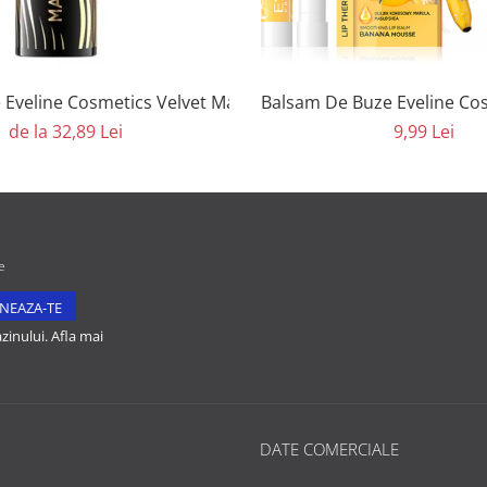
 Eveline Cosmetics Velvet Matt
Balsam De Bu
de la 32,89 Lei
9,99 Lei
e
inului. Afla mai
DATE COMERCIALE