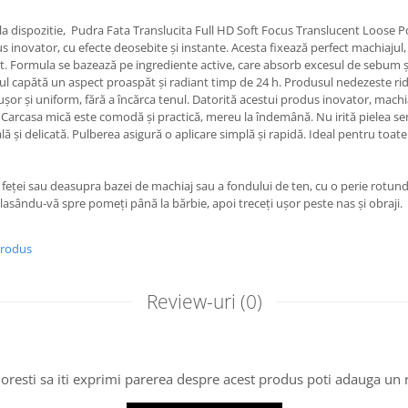
a dispozitie, Pudra Fata Translucita Full HD Soft Focus Translucent Loose 
inovator, cu efecte deosebite și instante. Acesta fixează perfect machiajul, p
at. Formula se bazează pe ingrediente active, care absorb excesul de sebum și
enul capătă un aspect proaspăt și radiant timp de 24 h. Produsul nedezeste ridu
 ușor și uniform, fără a încărca tenul. Datorită acestui produs inovator, mach
. Carcasa mică este comodă și practică, mereu la îndemână. Nu irită pielea sen
ă și delicată. Pulberea asigură o aplicare simplă și rapidă. Ideal pentru toate 
a feței sau deasupra bazei de machiaj sau a fondului de ten, cu o perie rotun
plasându-vă spre pomeți până la bărbie, apoi treceți ușor peste nas și obraji.
produs
Review-uri
(0)
oresti sa iti exprimi parerea despre acest produs poti adauga un 