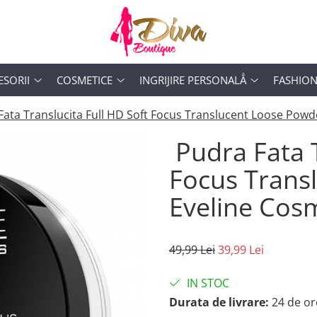
ESORII
COSMETICE
INGRIJIRE PERSONALẲ
FASHIO
ata Translucita Full HD Soft Focus Translucent Loose Powd
Pudra Fata T
Focus Trans
Eveline Cos
49,99 Lei
39,99 Lei
IN STOC
Durata de livrare:
24 de or