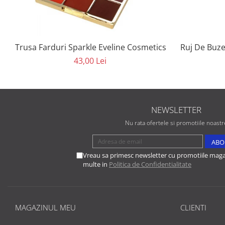
Trusa Farduri Sparkle Eveline Cosmetics
Ruj De Buze
43,00 Lei
NEWSLETTER
Nu rata ofertele si promotiile noastr
Vreau sa primesc newsletter cu promotiile magaz
multe in
Politica de Confidentialitate
MAGAZINUL MEU
CLIENTI