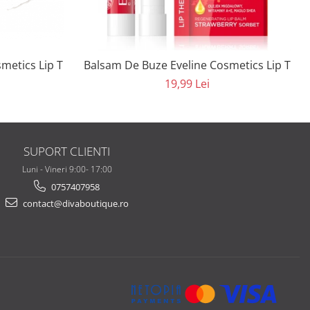
ze Eveline Cosmetics Lip Therapy Smoothing Balm Banana Mousse
Balsam De Buze Eveline Cosmetics Lip Ther
19,99 Lei
SUPORT CLIENTI
Luni - Vineri 9:00- 17:00
0757407958
contact@divaboutique.ro