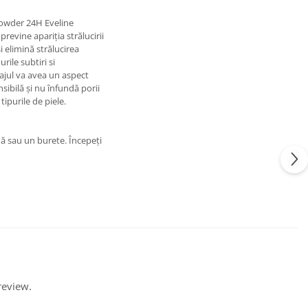
Powder 24H Eveline
revine apariția strălucirii
 elimină strălucirea
rile subtiri si
iajul va avea un aspect
sibilă și nu înfundă porii
tipurile de piele.
dă sau un burete. Începeți
review.