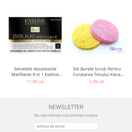
Set Burete Scrub Pentru
Servetele Absorbante
Curatarea Tenului Kiera
Matifiante 8 in 1 Eveline
Beauty
Cosmetics
5,99 Lei
11,99 Lei
NEWSLETTER
Nu rata ofertele si promotiile noastre