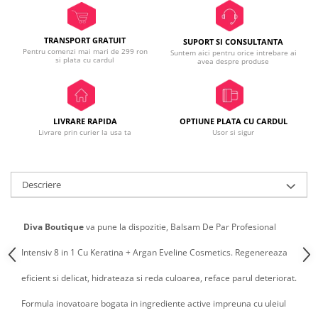
TRANSPORT GRATUIT
SUPORT SI CONSULTANTA
Pentru comenzi mai mari de 299 ron
Suntem aici pentru orice intrebare ai
si plata cu cardul
avea despre produse
LIVRARE RAPIDA
OPTIUNE PLATA CU CARDUL
Livrare prin curier la usa ta
Usor si sigur
Descriere
Diva Boutique
va pune la dispozitie,
Balsam De Par Profesional
Intensiv 8 in 1 Cu Keratina + Argan Eveline Cosmetics. Regenereaza
eficient si delicat, hidrateaza si reda culoarea, reface parul deteriorat.
Formula inovatoare bogata in ingrediente active impreuna cu uleiul