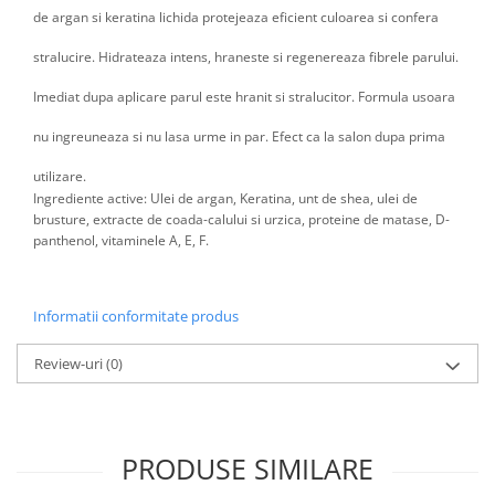
de argan si keratina lichida protejeaza eficient culoarea si confera
stralucire. Hidrateaza intens, hraneste si regenereaza fibrele parului.
Imediat dupa aplicare parul este hranit si stralucitor. Formula usoara
nu ingreuneaza si nu lasa urme in par. Efect ca la salon dupa prima
utilizare.
Ingrediente active: Ulei de argan, Keratina, unt de shea, ulei de
brusture, extracte de coada-calului si urzica, proteine de matase, D-
panthenol, vitaminele A, E, F.
Informatii conformitate produs
Review-uri
(0)
PRODUSE SIMILARE