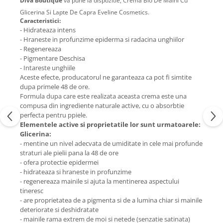
Diva Boutique
va pune la dispozitie, Crema Bio De Maini Cu
Glicerina Si Lapte De Capra Eveline Cosmetics.
Caracteristici:
- Hidrateaza intens
- Hraneste in profunzime epiderma si radacina unghiilor
- Regenereaza
- Pigmentare Deschisa
- Intareste unghiile
Aceste efecte, producatorul ne garanteaza ca pot fi simtite
dupa primele 48 de ore.
Formula dupa care este realizata aceasta crema este una
compusa din ingrediente naturale active, cu o absorbtie
perfecta pentru ppiele.
Elementele active si proprietatile lor sunt urmatoarele:
Glicerina:
- mentine un nivel adecvata de umiditate in cele mai profunde
straturi ale pielii pana la 48 de ore
- ofera protectie epidermei
- hidrateaza si hraneste in profunzime
- regenereaza mainile si ajuta la mentinerea aspectului
tineresc
- are proprietatea de a pigmenta si de a lumina chiar si mainile
deteriorate si deshidratate
- mainile rama extrem de moi si netede (senzatie satinata)