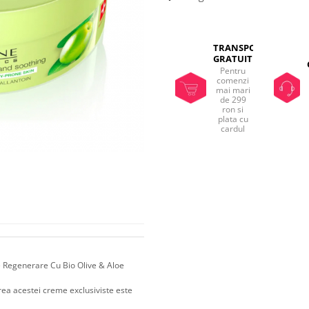
TRANSPORT
GRATUIT
Pentru
comenzi
mai mari
de 299
ron si
plata cu
cardul
e Regenerare Cu Bio Olive & Aloe
ea acestei creme exclusiviste este