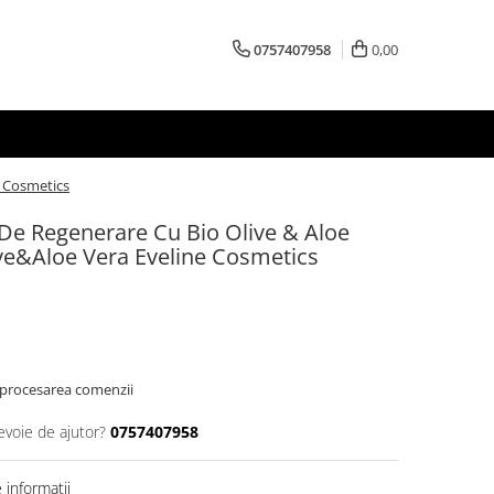
0757407958
0,00
e Cosmetics
De Regenerare Cu Bio Olive & Aloe
ive&Aloe Vera Eveline Cosmetics
 procesarea comenzii
evoie de ajutor?
0757407958
informatii