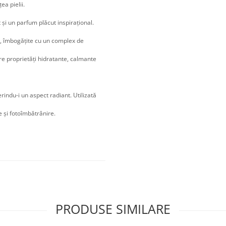
ea pielii.
și un parfum plăcut inspirațional.
e, îmbogățite cu un complex de
re proprietăți hidratante, calmante
indu-i un aspect radiant. Utilizată
e și fotoîmbătrânire.
PRODUSE SIMILARE