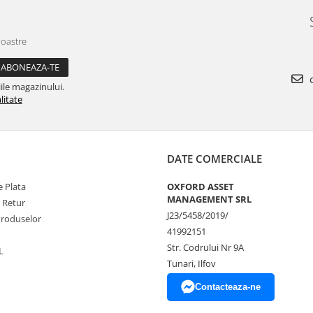
noastre
c
ile magazinului.
litate
DATE COMERCIALE
 Plata
OXFORD ASSET
MANAGEMENT SRL
e Retur
J23/5458/2019/
Produselor
41992151
Str. Codrului Nr 9A
L
Tunari, Ilfov
Contacteaza-ne