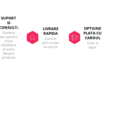
SUPORT
SI
CONSULTANTA
OPTIUNE
LIVRARE
Suntem
PLATA CU
RAPIDA
aici pentru
CARDUL
Livrare
orice
prin curier
Usor si
intrebare
la usa ta
sigur
ai avea
despre
produse