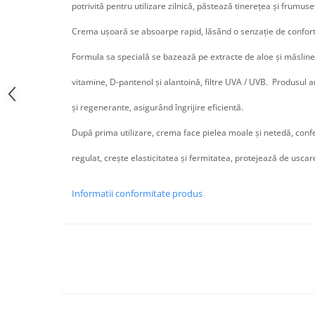
potrivită pentru utilizare zilnică, păstează tinerețea și frumuseț
Crema ușoară se absoarpe rapid, lăsând o senzație de confort 
Formula sa specială se bazează pe extracte de aloe și măslin
vitamine, D-pantenol și alantoină, filtre UVA / UVB. Produsul a
și regenerante, asigurând îngrijire eficientă.
După prima utilizare, crema face pielea moale și netedă, confer
regulat, crește elasticitatea și fermitatea, protejează de uscar
Informatii conformitate produs