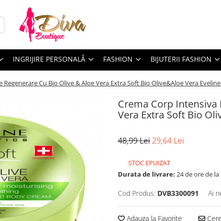
INGRIJIRE PERSONALẲ
FASHION
BIJUTERII FASHION
 Regenerare Cu Bio Olive & Aloe Vera Extra Soft Bio Olive&Aloe Vera Evelin
Crema Corp Intensiva 
Vera Extra Soft Bio Ol
48,99 Lei
29,64 Lei
STOC EPUIZAT
Durata de livrare:
24 de ore de la
Cod Produs:
DVB3300091
Ai n
Adauga la Favorite
Cere 