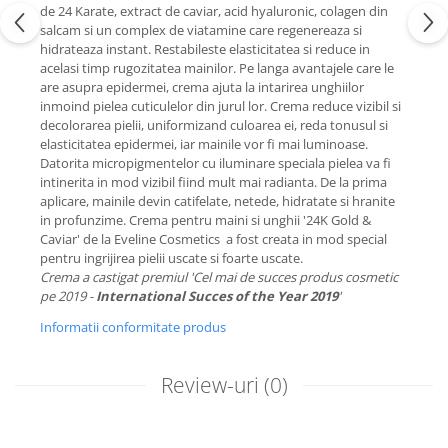
de 24 Karate, extract de caviar, acid hyaluronic, colagen din
salcam si un complex de viatamine care regenereaza si
hidrateaza instant. Restabileste elasticitatea si reduce in
acelasi timp rugozitatea mainilor. Pe langa avantajele care le
are asupra epidermei, crema ajuta la intarirea unghiilor
inmoind pielea cuticulelor din jurul lor. Crema reduce vizibil si
decolorarea pielii, uniformizand culoarea ei, reda tonusul si
elasticitatea epidermei, iar mainile vor fi mai luminoase.
Datorita micropigmentelor cu iluminare speciala pielea va fi
intinerita in mod vizibil fiind mult mai radianta. De la prima
aplicare, mainile devin catifelate, netede, hidratate si hranite
in profunzime. Crema pentru maini si unghii '24K Gold &
Caviar' de la Eveline Cosmetics a fost creata in mod special
pentru ingrijirea pielii uscate si foarte uscate.
Crema a castigat premiul 'Cel mai de succes produs cosmetic
pe 2019 -
International Succes of the Year 2019
'
Informatii conformitate produs
Review-uri
(0)