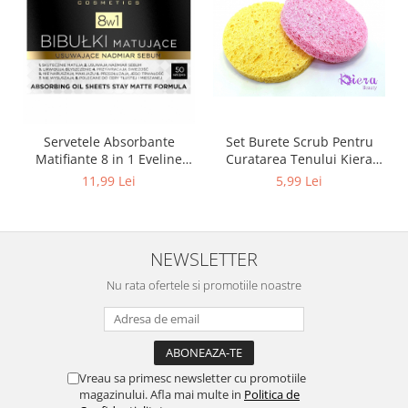
Set Burete Scrub Pentru
Servetele Absorbante
Curatarea Tenului Kiera
Matifiante 8 in 1 Eveline
Beauty
Cosmetics
5,99 Lei
11,99 Lei
NEWSLETTER
Nu rata ofertele si promotiile noastre
Vreau sa primesc newsletter cu promotiile
magazinului. Afla mai multe in
Politica de