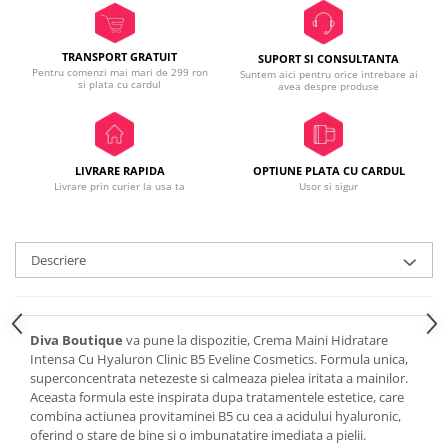
TRANSPORT GRATUIT
SUPORT SI CONSULTANTA
Pentru comenzi mai mari de 299 ron
Suntem aici pentru orice intrebare ai
si plata cu cardul
avea despre produse
LIVRARE RAPIDA
OPTIUNE PLATA CU CARDUL
Livrare prin curier la usa ta
Usor si sigur
Descriere
Diva Boutique
va pune la dispozitie, Crema Maini Hidratare
Intensa Cu Hyaluron Clinic B5 Eveline Cosmetics. Formula unica,
superconcentrata netezeste si calmeaza pielea iritata a mainilor.
Aceasta formula este inspirata dupa tratamentele estetice, care
combina actiunea provitaminei B5 cu cea a acidului hyaluronic,
oferind o stare de bine si o imbunatatire imediata a pielii.