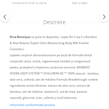
Livrare prin curier la usa ta
Usor si sigur
Descriere
Diva Boutique
va pune la dispozitie,
Lapte De Corp Cu Bamboo
& Aloe Botanic Expert Ultra-Moisturising Body Milk Eveline
Cosmetics.
Laptele corporal ultramoisturizant pe bază de formulă tonică
corporală unică, activă, regenerează imediat și revigorează
pielea, protejând-o împotriva uscăciunii excesive. BAMBOO
HYDRA-DEEP SYSTEM ™ HYALURON 4D ™ 100% natural - bambus,
aloe vera, cofeină, ulei de măsline Formula Breakthrough conține
ingrediente active eficiente: extract de aloe vera, extract de
bambus, ulei de măsline, vitamina E, unt de shea, betaina
naturală, glicerină, uree, cafeină și acid hialuronic.
Informatii conformitate produs