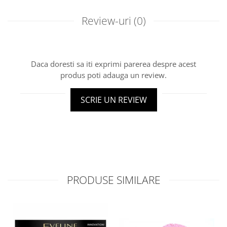
Review-uri
(0)
Daca doresti sa iti exprimi parerea despre acest
produs poti adauga un review.
SCRIE UN REVIEW
PRODUSE SIMILARE