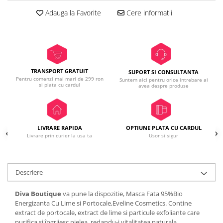
Adauga la Favorite
Cere informatii
TRANSPORT GRATUIT
SUPORT SI CONSULTANTA
Pentru comenzi mai mari de 299 ron
Suntem aici pentru orice intrebare ai
si plata cu cardul
avea despre produse
LIVRARE RAPIDA
OPTIUNE PLATA CU CARDUL
Livrare prin curier la usa ta
Usor si sigur
Descriere
Diva Boutique
va pune la dispozitie, Masca Fata 95%Bio
Energizanta Cu Lime si Portocale,Eveline Cosmetics. Contine
extract de portocale, extract de lime si particule exfoliante care
purifica si îngrijesc pielea, redandu-i vitalitatea naturala,