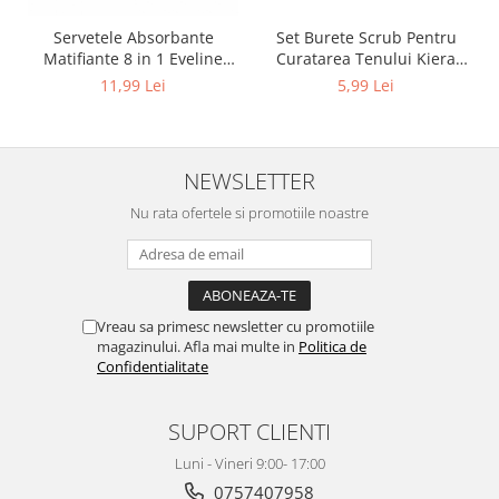
Set Burete Scrub Pentru
Servetele Absorbante
Curatarea Tenului Kiera
Matifiante 8 in 1 Eveline
Beauty
Cosmetics
5,99 Lei
11,99 Lei
NEWSLETTER
Nu rata ofertele si promotiile noastre
Vreau sa primesc newsletter cu promotiile
magazinului. Afla mai multe in
Politica de
Confidentialitate
SUPORT CLIENTI
Luni - Vineri 9:00- 17:00
0757407958