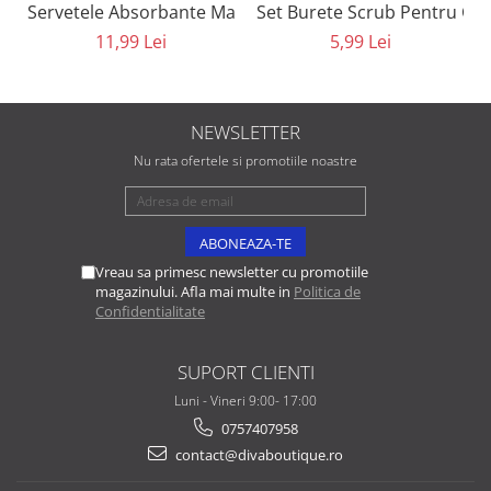
Set Burete Scrub Pentru Cur
Servetele Absorbante Matifiante 8 in 1 Eveline Cosmeti
5,99 Lei
11,99 Lei
NEWSLETTER
Nu rata ofertele si promotiile noastre
Vreau sa primesc newsletter cu promotiile
magazinului. Afla mai multe in
Politica de
Confidentialitate
SUPORT CLIENTI
Luni - Vineri 9:00- 17:00
0757407958
contact@divaboutique.ro