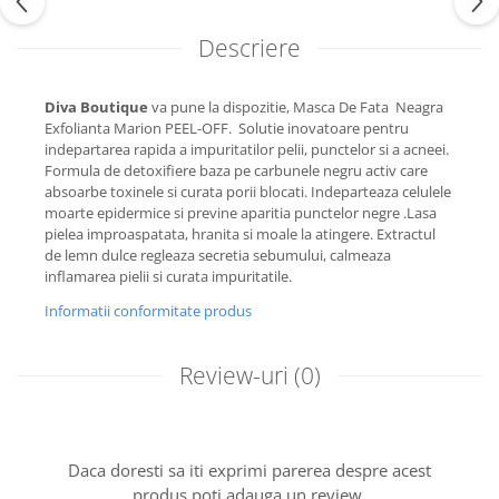
Descriere
Diva Boutique
va pune la dispozitie, Masca De Fata Neagra
Exfolianta Marion PEEL-OFF. Solutie inovatoare pentru
indepartarea rapida a impuritatilor pelii, punctelor si a acneei.
Formula de detoxifiere baza pe carbunele negru activ care
absoarbe toxinele si curata porii blocati. Indeparteaza celulele
moarte epidermice si previne aparitia punctelor negre .Lasa
pielea improaspatata, hranita si moale la atingere. Extractul
de lemn dulce regleaza secretia sebumului, calmeaza
inflamarea pielii si curata impuritatile.
Informatii conformitate produs
Review-uri
(0)
Daca doresti sa iti exprimi parerea despre acest
produs poti adauga un review.