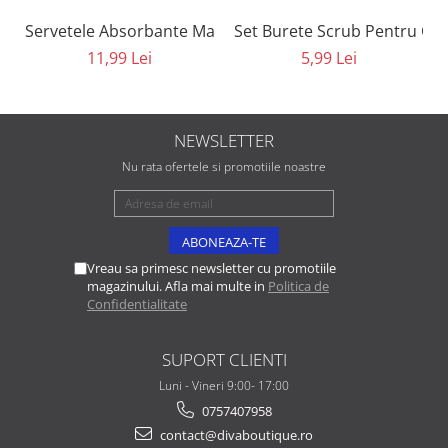
Set Burete Scrub Pentru Cur
Servetele Absorbante Matifiante 8 in 1 Eveline Cosmeti
5,99 Lei
11,99 Lei
NEWSLETTER
Nu rata ofertele si promotiile noastre
Vreau sa primesc newsletter cu promotiile
magazinului. Afla mai multe in
Politica de
Confidentialitate
SUPORT CLIENTI
Luni - Vineri 9:00- 17:00
0757407958
contact@divaboutique.ro