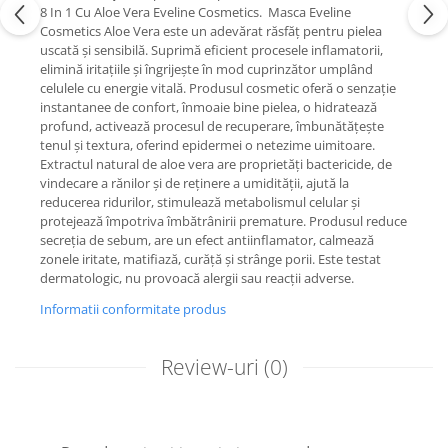
8 In 1 Cu Aloe Vera Eveline Cosmetics. Masca Eveline
Cosmetics Aloe Vera este un adevărat răsfăț pentru pielea
uscată și sensibilă. Suprimă eficient procesele inflamatorii,
elimină iritațiile și îngrijește în mod cuprinzător umplând
celulele cu energie vitală. Produsul cosmetic oferă o senzație
instantanee de confort, înmoaie bine pielea, o hidratează
profund, activează procesul de recuperare, îmbunătățește
tenul și textura, oferind epidermei o netezime uimitoare.
Extractul natural de aloe vera are proprietăți bactericide, de
vindecare a rănilor și de reținere a umidității, ajută la
reducerea ridurilor, stimulează metabolismul celular și
protejează împotriva îmbătrânirii premature. Produsul reduce
secreția de sebum, are un efect antiinflamator, calmează
zonele iritate, matifiază, curăță și strânge porii. Este testat
dermatologic, nu provoacă alergii sau reacții adverse.
Informatii conformitate produs
Review-uri
(0)