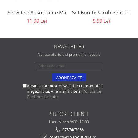
Set Burete Scrub Pentru Cur
Servetele Absorbante Matifiante 8 in 1 Eveline Cosmeti
5,99 Lei
11,99 Lei
NEWSLETTER
Nu rata ofertele si promotiile noastre
Vreau sa primesc newsletter cu promotiile
magazinului. Afla mai multe in
Politica de
Confidentialitate
SUPORT CLIENTI
Luni - Vineri 9:00- 17:00
0757407958
contact@divaboutique.ro