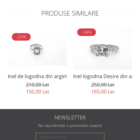
PRODUSE SIMILARE
-34%
-29%
Inel de logodna din argint 925, placat cu zirconiu straluc
Inel logodna Desire din argin
210,00 Lei
250,00 Lei
150,00 Lei
165,00 Lei
NEWSLETTER
Nu rata ofertele si promotiile noastre