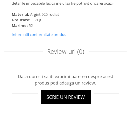
detaliile impecabile fac ca inelul sa fie potrivit oricarei ocazii.
Material:
Argint 925 rodiat
Greutate:
3.21 g
Marime:
52
Informatii conformitate produs
Review-uri
(0)
Daca doresti sa iti exprimi parerea despre acest
produs poti adauga un review.
SCRIE UN REVIEW