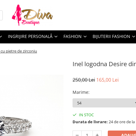
INGRIJIRE PERSONALẲ
FASHION
BIJUTERII FASHION
 cu pietre de zirconiu
Inel logodna Desire din
250,00 Lei
165,00 Lei
Marime
:
IN STOC
Durata de livrare:
24 de ore de la
ADAUG