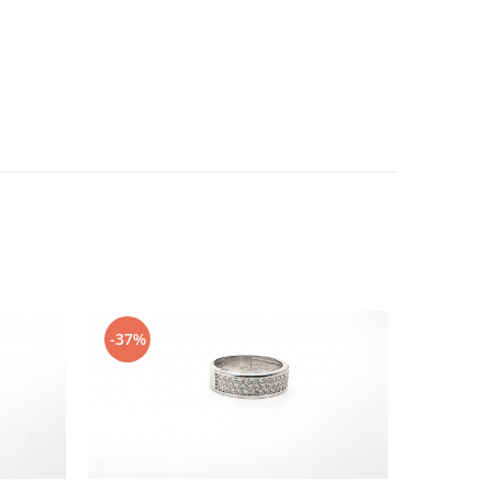
-37%
-20%