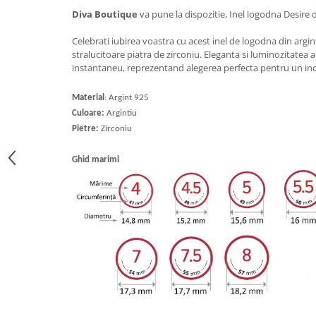
Diva Boutique
va pune la dispozitie, Inel logodna Desire d
Celebrati iubirea voastra cu acest inel de logodna din argint
stralucitoare piatra de zirconiu. Eleganta si luminozitatea 
instantaneu, reprezentand alegerea perfecta pentru un in
Material
: Argint 925
Culoare:
Argintiu
Pietre:
Zirconiu
Ghid marimi