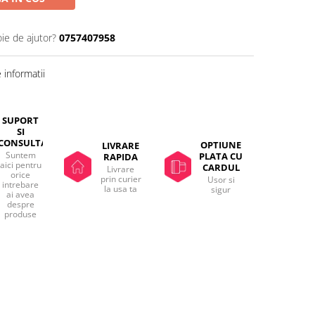
oie de ajutor?
0757407958
informatii
SUPORT
SI
CONSULTANTA
OPTIUNE
LIVRARE
Suntem
PLATA CU
RAPIDA
aici pentru
CARDUL
Livrare
orice
prin curier
Usor si
intrebare
la usa ta
sigur
ai avea
despre
produse