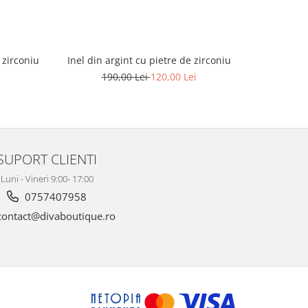
 zirconiu
Inel din argint cu pietre de zirconiu
Inel din A
de 
190,00 Lei
120,00 Lei
2
SUPORT CLIENTI
Luni - Vineri 9:00- 17:00
0757407958
ontact@divaboutique.ro