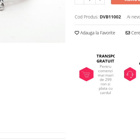
Cod Produs:
DVB11002
Ai nev
Adauga la Favorite
Cere 
TRANSPORT
GRATUIT
Pentru
comenzi
mai mari
de 299
ron si
plata cu
cardul