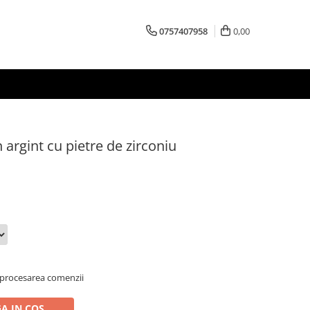
0757407958
0,00
 argint cu pietre de zirconiu
 procesarea comenzii
A IN COS