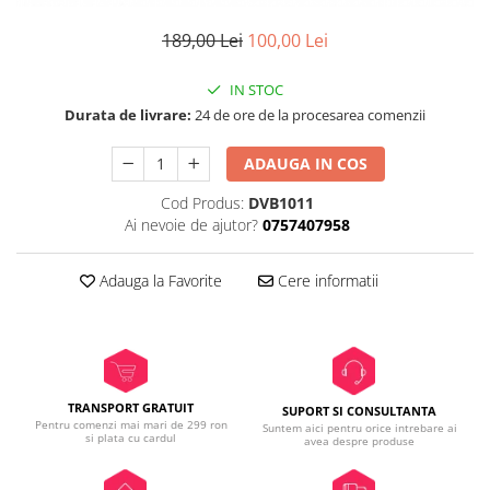
189,00 Lei
100,00 Lei
IN STOC
Durata de livrare:
24 de ore de la procesarea comenzii
ADAUGA IN COS
Cod Produs:
DVB1011
Ai nevoie de ajutor?
0757407958
Adauga la Favorite
Cere informatii
TRANSPORT GRATUIT
SUPORT SI CONSULTANTA
Pentru comenzi mai mari de 299 ron
Suntem aici pentru orice intrebare ai
si plata cu cardul
avea despre produse