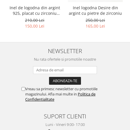
Inel de logodna din argint
Inel logodna Desire din
925, placat cu zirconiu
argint cu pietre de zirconiu
stralucitor
210,00 Lei
250,00 Lei
150,00 Lei
165,00 Lei
NEWSLETTER
Nu rata ofertele si promotiile noastre
Vreau sa primesc newsletter cu promotiile
magazinului. Afla mai multe in
Politica de
Confidentialitate
SUPORT CLIENTI
Luni - Vineri 9:00- 17:00