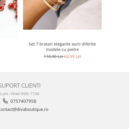
Set 7 bratari elegante aurii diferite
Set lant 
modele cu pietre
110,00 Lei
63,99 Lei
SUPORT CLIENTI
Luni - Vineri 9:00- 17:00
0757407958
ontact@divaboutique.ro