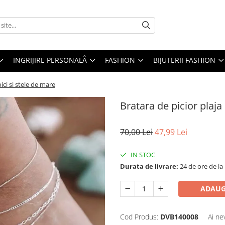
INGRIJIRE PERSONALẲ
FASHION
BIJUTERII FASHION
ici si stele de mare
Bratara de picior plaja
70,00 Lei
47,99 Lei
IN STOC
Durata de livrare:
24 de ore de la
ADAUG
Cod Produs:
DVB140008
Ai ne