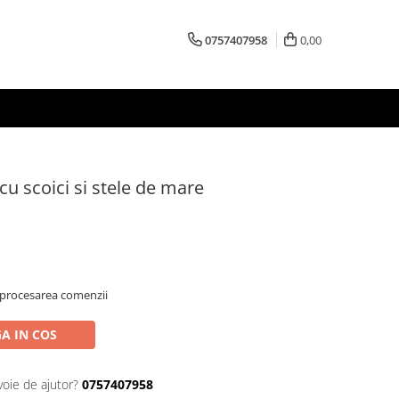
0757407958
0,00
 cu scoici si stele de mare
 procesarea comenzii
A IN COS
voie de ajutor?
0757407958