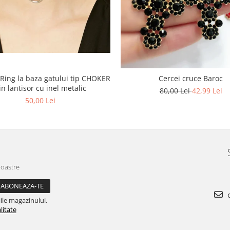
 Ring la baza gatului tip CHOKER
Cercei cruce Baroc
in lantisor cu inel metalic
80,00 Lei
42,99 Lei
50,00 Lei
noastre
c
ile magazinului.
litate