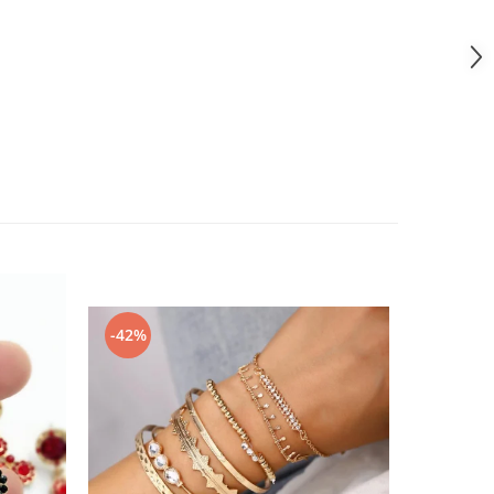
-42%
-60%