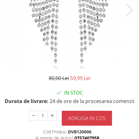
80,00 Lei
59,99 Lei
IN STOC
Durata de livrare:
24 de ore de la procesarea comenzii
ADAUGA IN COS
Cod Produs:
DVB120006
Ai nevoie de ajutor?
0757407958