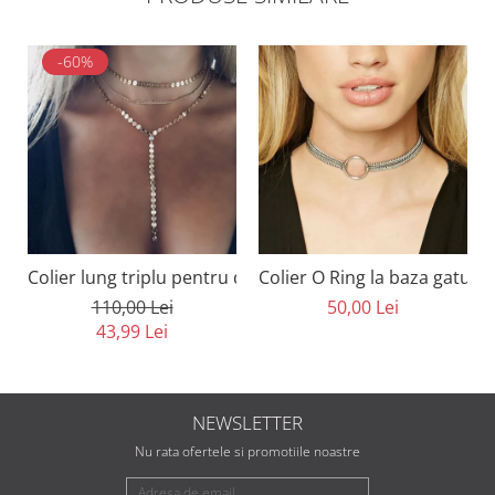
-60%
Colier lung triplu pentru decolteu cu cristale
Colier O Ring la baza gatului
110,00 Lei
50,00 Lei
43,99 Lei
NEWSLETTER
Nu rata ofertele si promotiile noastre