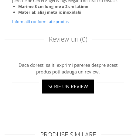
pereche de Cercei Angel Wings eleganti decorati cu cristale.
Marime 8 cm lungime x 2 cm latime
Material: aliaj metalic inoxidabil
Informatii conformitate produs
Review-uri
(0)
Daca doresti sa iti exprimi parerea despre acest
produs poti adauga un review.
SCRIE UN REVIEW
PRODUSE SIMILARE