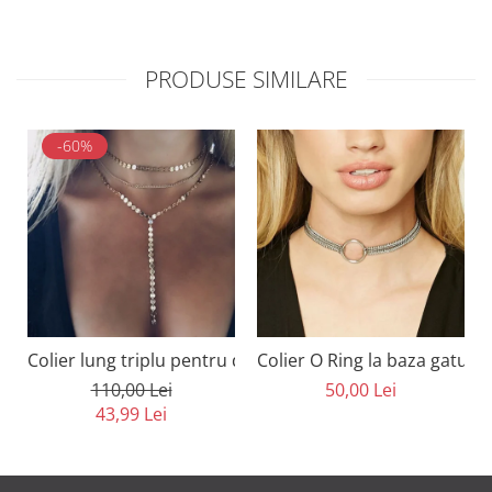
PRODUSE SIMILARE
-60%
Colier lung triplu pentru decolteu cu cristale
Colier O Ring la baza gatului
110,00 Lei
50,00 Lei
43,99 Lei