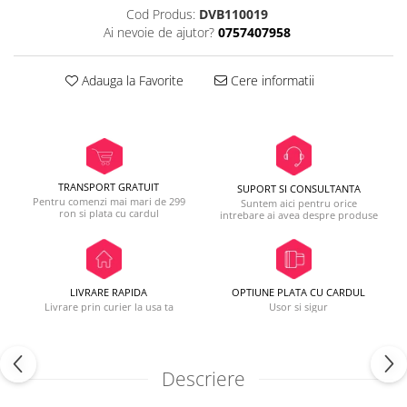
Cod Produs:
DVB110019
Ai nevoie de ajutor?
0757407958
Adauga la Favorite
Cere informatii
TRANSPORT GRATUIT
SUPORT SI CONSULTANTA
Pentru comenzi mai mari de 299
Suntem aici pentru orice
ron si plata cu cardul
intrebare ai avea despre produse
LIVRARE RAPIDA
OPTIUNE PLATA CU CARDUL
Livrare prin curier la usa ta
Usor si sigur
Descriere