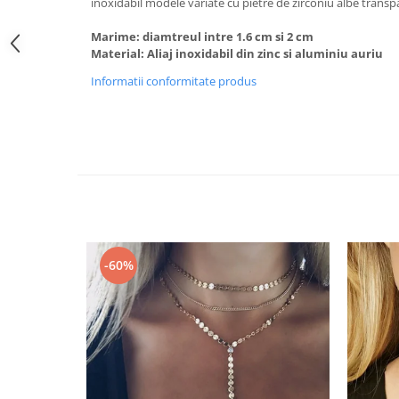
inoxidabil modele variate cu pietre de zirconiu albe trans
Marime: diamtreul intre 1.6 cm si 2 cm
Material: Aliaj inoxidabil din zinc si aluminiu auriu
Informatii conformitate produs
-60%