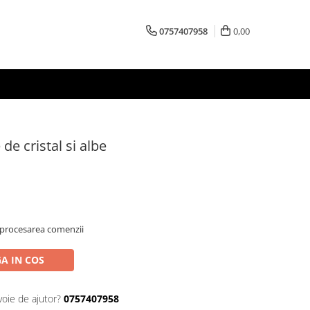
0757407958
0,00
 de cristal si albe
 procesarea comenzii
A IN COS
voie de ajutor?
0757407958