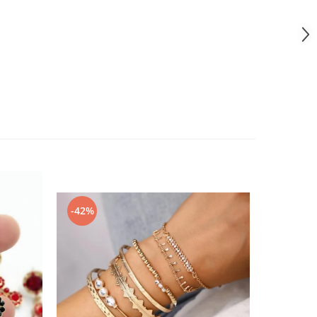
-42%
-60%