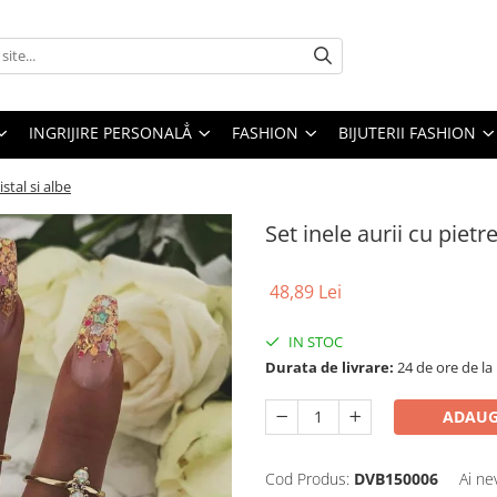
INGRIJIRE PERSONALẲ
FASHION
BIJUTERII FASHION
istal si albe
Set inele aurii cu pietre
48,89 Lei
IN STOC
Durata de livrare:
24 de ore de la
ADAUG
Cod Produs:
DVB150006
Ai ne