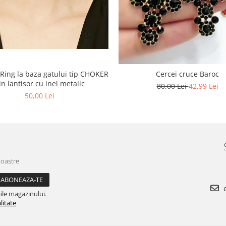
 Ring la baza gatului tip CHOKER
Cercei cruce Baroc
in lantisor cu inel metalic
80,00 Lei
42,99 Lei
50,00 Lei
noastre
c
ile magazinului.
litate