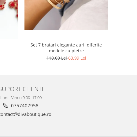
Set 7 bratari elegante aurii diferite
Set lant 
modele cu pietre
110,00 Lei
63,99 Lei
SUPORT CLIENTI
Luni - Vineri 9:00- 17:00
0757407958
ontact@divaboutique.ro