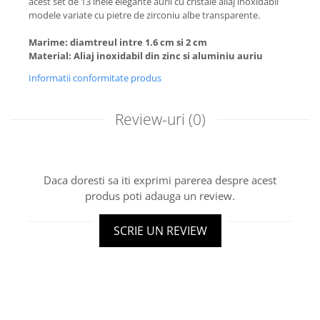
acest set de 13 inele elegante aurii cu cristale aliaj inoxidabil
modele variate cu pietre de zirconiu albe transparente.
Marime: diamtreul intre 1.6 cm si 2 cm
Material: Aliaj inoxidabil din zinc si aluminiu auriu
Informatii conformitate produs
Review-uri
(0)
Daca doresti sa iti exprimi parerea despre acest
produs poti adauga un review.
SCRIE UN REVIEW