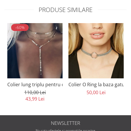
PRODUSE SIMILARE
-60%
Colier lung triplu pentru decolteu cu cristale
Colier O Ring la baza gatului
110,00 Lei
50,00 Lei
43,99 Lei
NEWSLETTER
Nu rata ofertele si promotiile noastre