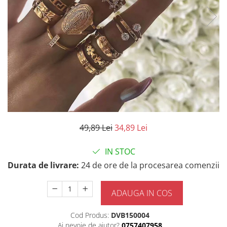
49,89 Lei
34,89 Lei
IN STOC
Durata de livrare:
24 de ore de la procesarea comenzii
ADAUGA IN COS
Cod Produs:
DVB150004
Ai nevoie de ajutor?
0757407958