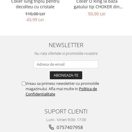
Colier lung triplu pentru
Colier O Ring la baza
decolteu cu cristale
gatului tip CHOKER din
lantisor cu inel metalic
110,00 Lei
50,00 Lei
43,99 Lei
NEWSLETTER
Nu rata ofertele si promotiile noastre
Vreau sa primesc newsletter cu promotiile
magazinului. Afla mai multe in
Politica de
Confidentialitate
SUPORT CLIENTI
Luni - Vineri 9:00- 17:00
0757407958