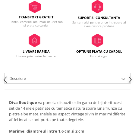
TRANSPORT GRATUIT
SUPORT SI CONSULTANTA
Pentru comenzi mai mari de 299 ron
Suntem aici pentru orice intrebare ai
si plata cu cardul
avea despre produse
LIVRARE RAPIDA
OPTIUNE PLATA CU CARDUL
Livrare prin curier la usa ta
Usor si sigur
Descriere
Diva Boutique
va pune la dispozitie din gama de bijuterii acest
set de 14 inele patinate cu tematica natura soare luna frunze cu
pietre albe mate. Inelele au aspect vintage si vin in marimi diferite
aftfel incat se pot purta pe toate degetele.
Marime: diamtreul intre 1.6 cm si 2 cm