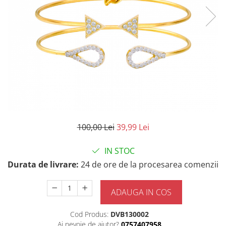
100,00 Lei
39,99 Lei
IN STOC
Durata de livrare:
24 de ore de la procesarea comenzii
ADAUGA IN COS
Cod Produs:
DVB130002
Ai nevoie de ajutor?
0757407958