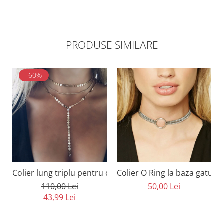
PRODUSE SIMILARE
-60%
Colier lung triplu pentru decolteu cu cristale
Colier O Ring la baza gatului
110,00 Lei
50,00 Lei
43,99 Lei