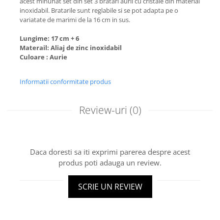
acest minunat set din set 3 bratari aurii cu cristale din material
inoxidabil. Bratarile sunt reglabile si se pot adapta pe o
variatate de marimi de la 16 cm in sus.
Lungime: 17 cm + 6
Materail: Aliaj de zinc inoxidabil
Culoare : Aurie
Informatii conformitate produs
Review-uri
(0)
Daca doresti sa iti exprimi parerea despre acest
produs poti adauga un review.
SCRIE UN REVIEW