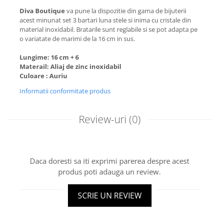
Diva Boutique
va pune la dispozitie din gama de bijuterii
acest minunat set 3 bartari luna stele si inima cu cristale din
material inoxidabil. Bratarile sunt reglabile si se pot adapta pe
o variatate de marimi de la 16 cm in sus.
Lungime: 16 cm + 6
Materail: Aliaj de zinc inoxidabil
Culoare : Auriu
Informatii conformitate produs
Review-uri
(0)
Daca doresti sa iti exprimi parerea despre acest
produs poti adauga un review.
SCRIE UN REVIEW