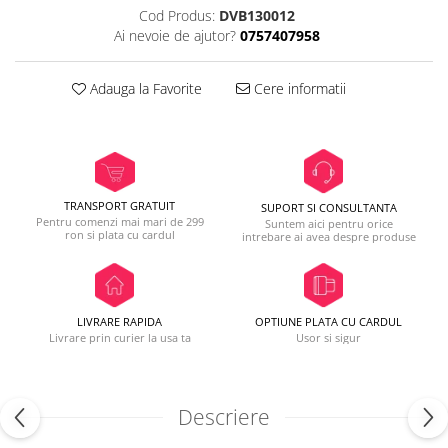
Cod Produs:
DVB130012
Ai nevoie de ajutor?
0757407958
Adauga la Favorite
Cere informatii
TRANSPORT GRATUIT
SUPORT SI CONSULTANTA
Pentru comenzi mai mari de 299
Suntem aici pentru orice
ron si plata cu cardul
intrebare ai avea despre produse
LIVRARE RAPIDA
OPTIUNE PLATA CU CARDUL
Livrare prin curier la usa ta
Usor si sigur
Descriere