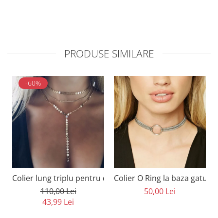
PRODUSE SIMILARE
-60%
Colier lung triplu pentru decolteu cu cristale
Colier O Ring la baza gatului
110,00 Lei
50,00 Lei
43,99 Lei