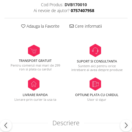
Cod Produs:
DVB170010
Ai nevoie de ajutor?
0757407958
Adauga la Favorite
Cere informatii
TRANSPORT GRATUIT
SUPORT SI CONSULTANTA
Pentru comenzi mai mari de 299
Suntem aici pentru orice
ron si plata cu cardul
intrebare ai avea despre produse
LIVRARE RAPIDA
OPTIUNE PLATA CU CARDUL
Livrare prin curier la usa ta
Usor si sigur
Descriere