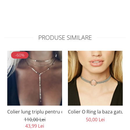
PRODUSE SIMILARE
-60%
Colier lung triplu pentru decolteu cu cristale
Colier O Ring la baza gatului
110,00 Lei
50,00 Lei
43,99 Lei