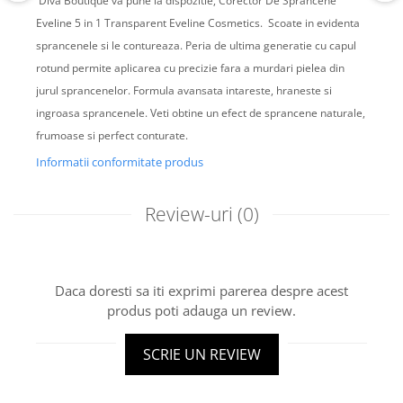
Diva Boutique va pune la dispozitie, Corector De Sprancene
Eveline 5 in 1 Transparent Eveline Cosmetics. Scoate in evidenta
sprancenele si le contureaza. Peria de ultima generatie cu capul
rotund permite aplicarea cu precizie fara a murdari pielea din
jurul sprancenelor. Formula avansata intareste, hraneste si
ingroasa sprancenele. Veti obtine un efect de sprancene naturale,
frumoase si perfect conturate.
Informatii conformitate produs
Review-uri
(0)
Daca doresti sa iti exprimi parerea despre acest
produs poti adauga un review.
SCRIE UN REVIEW