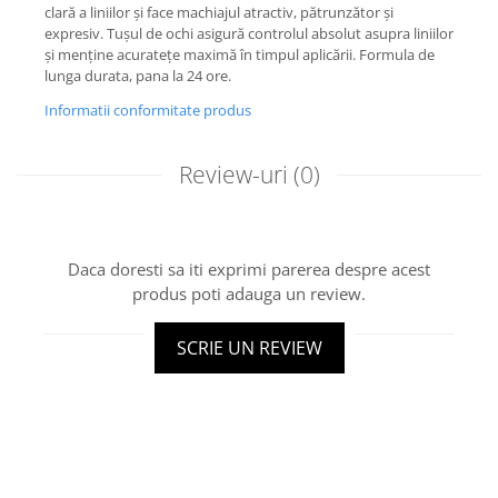
clară a liniilor și face machiajul atractiv, pătrunzător și
expresiv. Tușul de ochi asigură controlul absolut asupra liniilor
și menține acuratețe maximă în timpul aplicării. Formula de
lunga durata, pana la 24 ore.
Informatii conformitate produs
Review-uri
(0)
Daca doresti sa iti exprimi parerea despre acest
produs poti adauga un review.
SCRIE UN REVIEW