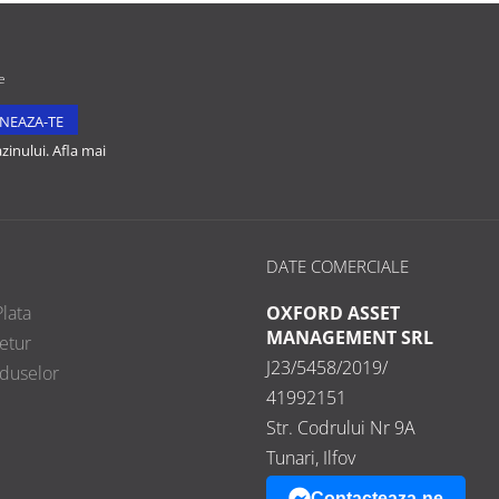
e
inului. Afla mai
DATE COMERCIALE
lata
OXFORD ASSET
MANAGEMENT SRL
etur
J23/5458/2019/
oduselor
41992151
Str. Codrului Nr 9A
Tunari, Ilfov
Contacteaza-ne