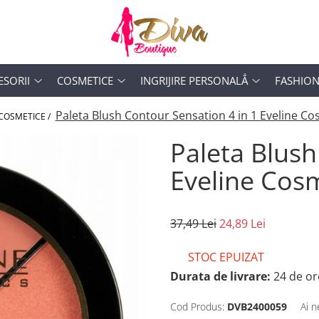
ESORII
COSMETICE
INGRIJIRE PERSONALẲ
FASHIO
Paleta Blush Contour Sensation 4 in 1 Eveline Co
COSMETICE /
Paleta Blush
Eveline Cos
37,49 Lei
24,89 Lei
STOC EPUIZAT
Durata de livrare:
24 de or
Cod Produs:
DVB2400059
Ai n