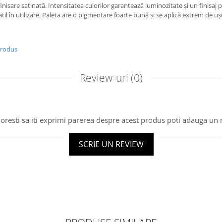
inisare satinată. Intensitatea culorilor garantează luminozitate și un finisaj p
atil în utilizare. Paleta are o pigmentare foarte bună și se aplică extrem de u
produs
Review-uri
(0)
oresti sa iti exprimi parerea despre acest produs poti adauga un 
SCRIE UN REVIEW