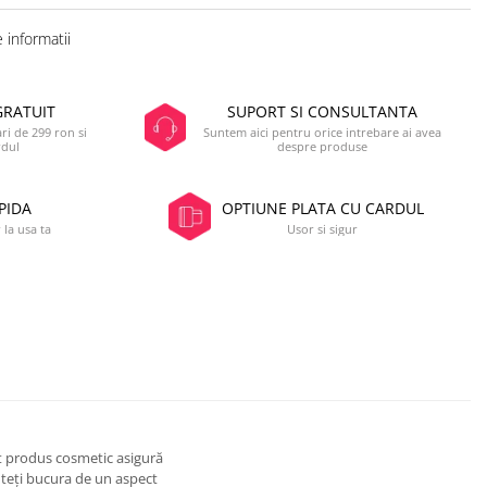
 informatii
GRATUIT
SUPORT SI CONSULTANTA
i de 299 ron si
Suntem aici pentru orice intrebare ai avea
rdul
despre produse
PIDA
OPTIUNE PLATA CU CARDUL
 la usa ta
Usor si sigur
st produs cosmetic asigură
uteți bucura de un aspect