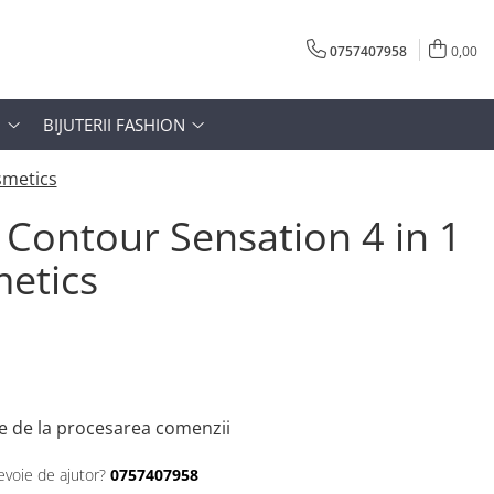
0757407958
0,00
N
BIJUTERII FASHION
smetics
 Contour Sensation 4 in 1
metics
e de la procesarea comenzii
evoie de ajutor?
0757407958