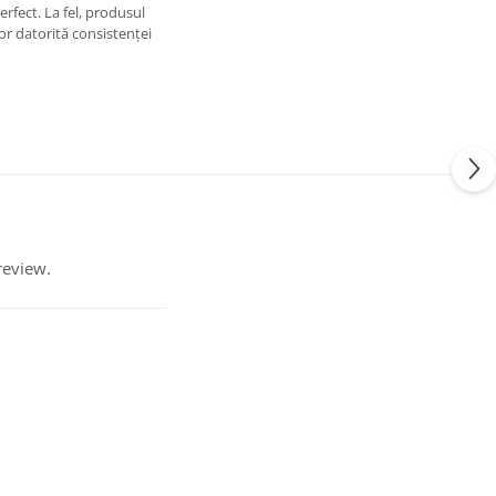
erfect. La fel, produsul
șor datorită consistenței
review.