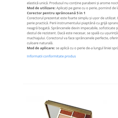
elastică unică. Produsul nu conține parabeni și arome noci
Mod de utilizare:
Aplicați pe gene cu o perie, pornind de l
Corector pentru sprânceană 5 in 1
Corectorul prezentat este foarte simplu și ușor de utilizat. 
perie practică. Perii instrumentului piaptănă cu grijă spran
neagră bogată. Sprâncenele devin impecabile, sofisticate și
destul de rezistent. Dacă este necesar, se spală cu ușurinț
machiajului. Corectorul va face sprâncenele perfecte, ofer
culoare naturală.
Mod de aplicare:
se aplică cu o perie de-a lungul liniei sp
Informatii conformitate produs