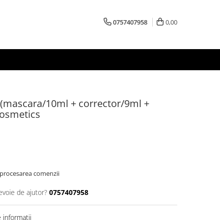
0757407958
0,00
 (mascara/10ml + corrector/9ml +
Cosmetics
 procesarea comenzii
evoie de ajutor?
0757407958
informatii