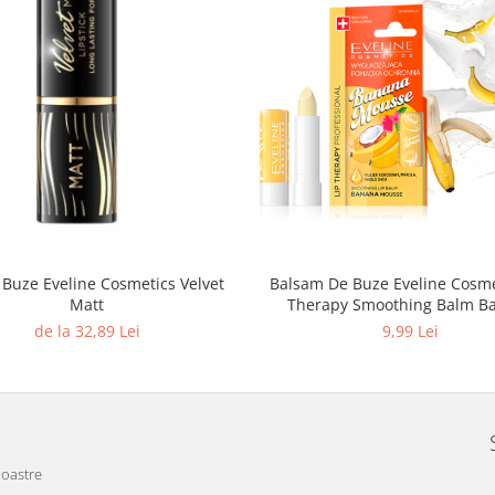
 Buze Eveline Cosmetics Velvet
Balsam De Buze Eveline Cosmetics Lip
Matt
Therapy Smoothing Balm B
Mousse
de la 32,89 Lei
9,99 Lei
noastre