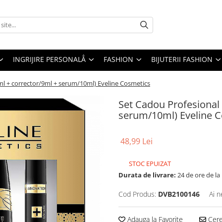
INGRIJIRE PERSONALẲ
FASHION
BIJUTERII FASHION
l + corrector/9ml + serum/10ml) Eveline Cosmetics
Set Cadou Profesional
serum/10ml) Eveline 
48,99 Lei
STOC EPUIZAT
Durata de livrare:
24 de ore de la
Cod Produs:
DVB2100146
Ai n
Adauga la Favorite
Cere 