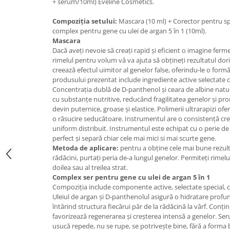
+ serum/10ml) Eveline Cosmetics.
Compoziția setului:
Mascara (10 ml) + Corector pentru sp
complex pentru gene cu ulei de argan 5 în 1 (10ml).
Mascara
Dacă aveți nevoie să creați rapid și eficient o imagine ferm
rimelul pentru volum vă va ajuta să obțineți rezultatul dorit
creează efectul uimitor al genelor false, oferindu-le o for
produsului prezentat include ingrediente active selectate cu
Concentrația dublă de D-panthenol și ceara de albine natura
cu substanțe nutritive, reducând fragilitatea genelor și p
devin puternice, groase și elastice. Polimerii ultrarapizi o
o răsucire seducătoare. Instrumentul are o consistență cre
uniform distribuit. Instrumentul este echipat cu o perie de 
perfect și separă chiar cele mai mici si mai scurte gene.
Metoda de aplicare:
pentru a obține cele mai bune rezultat
rădăcini, purtați peria de-a lungul genelor. Permiteți rimelul
doilea sau al treilea strat.
Complex ser pentru gene cu ulei de argan 5 în 1
Compoziția include componente active, selectate special, ca
Uleiul de argan și D-panthenolul asigură o hidratare profund
întărind structura fiecărui păr de la rădăcină la vârf. Conțin
favorizează regenerarea și creșterea intensă a genelor. Seru
usucă repede, nu se rupe, se potrivește bine, fără a forma b