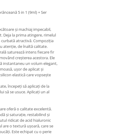
rânceană 5 in 1 (9ml) + Ser
ecătoare și machiaj impecabil,
. Deja la prima atingere, rimelul
mă curbată atractivă. Compoziția
 atenție, de înaltă calitate.
lă saturează intens fiecare fir
romovând creșterea acestora. Ele
feră instantaneu un volum elegant,
moasă, ușor de aplicat și
silicon elastică care vopsește
e, începeți să aplicați de la
ui să se usuce. Aplicați un al
re oferă o calitate excelentă.
ă și saturație, restabilind și
utul ridicat de acid hialuronic
l are o textură ușoară, care se
ucăți. Este echipat cu o perie