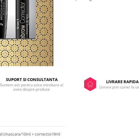
SUPORT SI CONSULTANTA
LIVRARE RAPIDA
Suntem aici pentru orice intrebare ai
Livrare prin curier la u
avea despre produse
nal (mascara/10ml + corrector/9ml