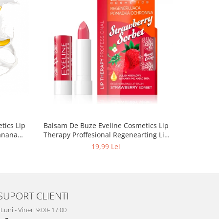
Balsam De Buze Eveline Cosmetics Lip
Ruj De Bu
anana
Therapy Proffesional Regenearting Lip
Balm Strawberry Sorbet
19,99 Lei
SUPORT CLIENTI
Luni - Vineri 9:00- 17:00