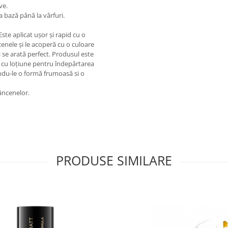
ve.
a bază până la vârfuri.
Este aplicat ușor și rapid cu o
cenele și le acoperă cu o culoare
 se arată perfect. Produsul este
ă cu loțiune pentru îndepărtarea
indu-le o formă frumoasă si o
râncenelor.
PRODUSE SIMILARE