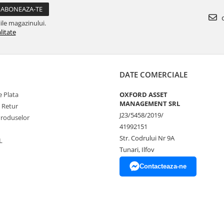
c
ile magazinului.
litate
DATE COMERCIALE
 Plata
OXFORD ASSET
MANAGEMENT SRL
e Retur
J23/5458/2019/
Produselor
41992151
Str. Codrului Nr 9A
L
Tunari, Ilfov
Contacteaza-ne