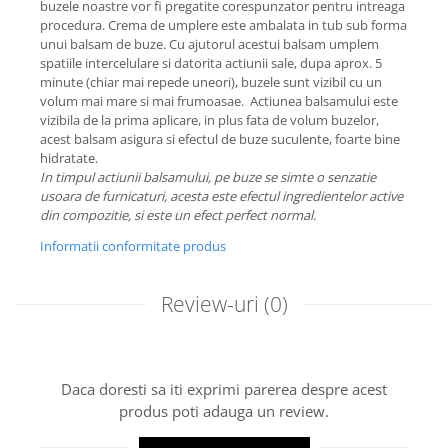
buzele noastre vor fi pregatite corespunzator pentru intreaga
procedura. Crema de umplere este ambalata in tub sub forma
unui balsam de buze. Cu ajutorul acestui balsam umplem
spatiile intercelulare si datorita actiunii sale, dupa aprox. 5
minute (chiar mai repede uneori), buzele sunt vizibil cu un
volum mai mare si mai frumoasae. Actiunea balsamului este
vizibila de la prima aplicare, in plus fata de volum buzelor,
acest balsam asigura si efectul de buze suculente, foarte bine
hidratate.
In timpul actiunii balsamului, pe buze se simte o senzatie
usoara de furnicaturi, acesta este efectul ingredientelor active
din compozitie, si este un efect perfect normal.
Informatii conformitate produs
Review-uri
(0)
Daca doresti sa iti exprimi parerea despre acest
produs poti adauga un review.