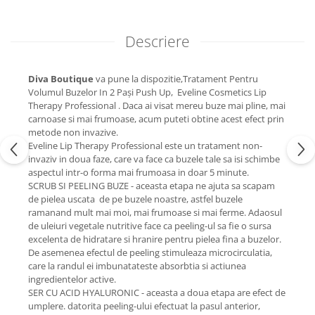
Descriere
Diva Boutique
va pune la dispozitie,Tratament Pentru
Volumul Buzelor In 2 Pași Push Up, Eveline Cosmetics Lip
Therapy Professional . Daca ai visat mereu buze mai pline, mai
carnoase si mai frumoase, acum puteti obtine acest efect prin
metode non invazive.
Eveline Lip Therapy Professional este un tratament non-
invaziv in doua faze, care va face ca buzele tale sa isi schimbe
aspectul intr-o forma mai frumoasa in doar 5 minute.
SCRUB SI PEELING BUZE - aceasta etapa ne ajuta sa scapam
de pielea uscata de pe buzele noastre, astfel buzele
ramanand mult mai moi, mai frumoase si mai ferme. Adaosul
de uleiuri vegetale nutritive face ca peeling-ul sa fie o sursa
excelenta de hidratare si hranire pentru pielea fina a buzelor.
De asemenea efectul de peeling stimuleaza microcirculatia,
care la randul ei imbunatateste absorbtia si actiunea
ingredientelor active.
SER CU ACID HYALURONIC - aceasta a doua etapa are efect de
umplere. datorita peeling-ului efectuat la pasul anterior,