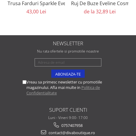
Trusa Farduri Sparkle Eveline Cosmetics
Ruj De Buze Eveline Cosmeti
43,00 Lei
de la 32,89 Lei
NEWSLETTER
Nu rata ofertele si promotiile noastre
Vreau sa primesc newsletter cu promotiile
magazinului. Afla mai multe in
Politica de
Confidentialitate
SUPORT CLIENTI
Luni - Vineri 9:00- 17:00
0757407958
contact@divaboutique.ro