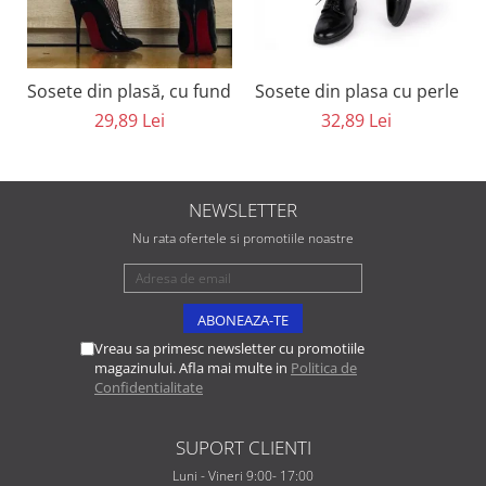
Sosete din plasă, cu fundiță neagra
Sosete din plasa cu perle
29,89 Lei
32,89 Lei
NEWSLETTER
Nu rata ofertele si promotiile noastre
Vreau sa primesc newsletter cu promotiile
magazinului. Afla mai multe in
Politica de
Confidentialitate
SUPORT CLIENTI
Luni - Vineri 9:00- 17:00