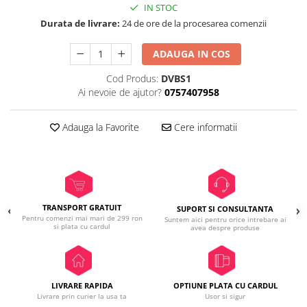
IN STOC
Durata de livrare:
24 de ore de la procesarea comenzii
ADAUGA IN COS
Cod Produs:
DVBS1
Ai nevoie de ajutor?
0757407958
Adauga la Favorite
Cere informatii
TRANSPORT GRATUIT
SUPORT SI CONSULTANTA
Pentru comenzi mai mari de 299 ron
Suntem aici pentru orice intrebare ai
si plata cu cardul
avea despre produse
LIVRARE RAPIDA
OPTIUNE PLATA CU CARDUL
Livrare prin curier la usa ta
Usor si sigur