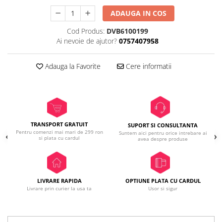
ADAUGA IN COS
Cod Produs:
DVB6100199
Ai nevoie de ajutor?
0757407958
Adauga la Favorite
Cere informatii
TRANSPORT GRATUIT
SUPORT SI CONSULTANTA
Pentru comenzi mai mari de 299 ron
Suntem aici pentru orice intrebare ai
si plata cu cardul
avea despre produse
LIVRARE RAPIDA
OPTIUNE PLATA CU CARDUL
Livrare prin curier la usa ta
Usor si sigur