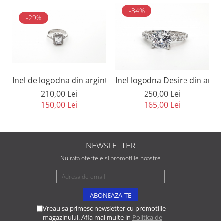
-34%
-29%
Inel de logodna din argint 925, placat cu zirconiu straluc
Inel logodna Desire din argin
210,00 Lei
250,00 Lei
150,00 Lei
165,00 Lei
NEWSLETTER
Nu rata ofertele si promotiile noastre
Vreau sa primesc newsletter cu promotiile
magazinului. Afla mai multe in
Politica de