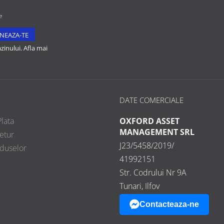
e
inului. Afla mai
DATE COMERCIALE
lata
OXFORD ASSET
MANAGEMENT SRL
etur
J23/5458/2019/
oduselor
41992151
Str. Codrului Nr 9A
Tunari, Ilfov
Contacteaza-ne