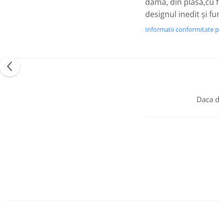
damă, din plasă,cu f
designul inedit și fu
Informatii conformitate 
Daca d