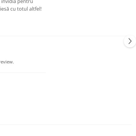
 invidia pentru
esă cu totul altfel!
review.