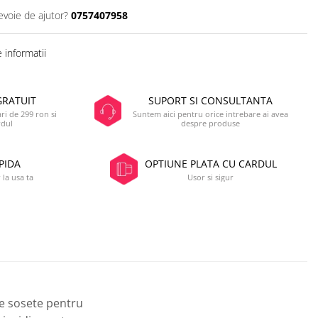
evoie de ajutor?
0757407958
 informatii
GRATUIT
SUPORT SI CONSULTANTA
i de 299 ron si
Suntem aici pentru orice intrebare ai avea
rdul
despre produse
PIDA
OPTIUNE PLATA CU CARDUL
 la usa ta
Usor si sigur
te sosete pentru