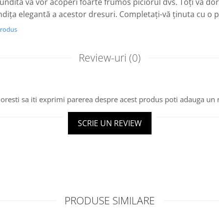
undita vă vor acoperi foarte frumos piciorul dvs. Toți vă dor
ndița elegantă a acestor dresuri. Completați-vă ținuta cu o pi
produs
Review-uri
(0)
oresti sa iti exprimi parerea despre acest produs poti adauga un 
SCRIE UN REVIEW
PRODUSE SIMILARE