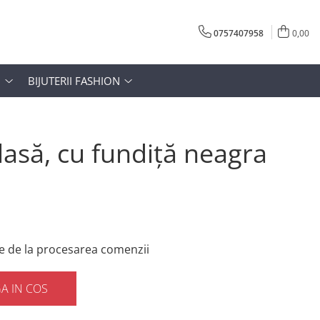
0757407958
0,00
N
BIJUTERII FASHION
lasă, cu fundiță neagra
e de la procesarea comenzii
A IN COS